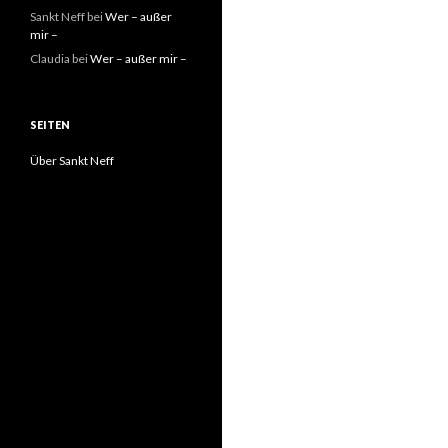
Sankt Neff
bei
Wer – außer
mir –
Claudia
bei
Wer – außer mir –
SEITEN
Über Sankt Neff