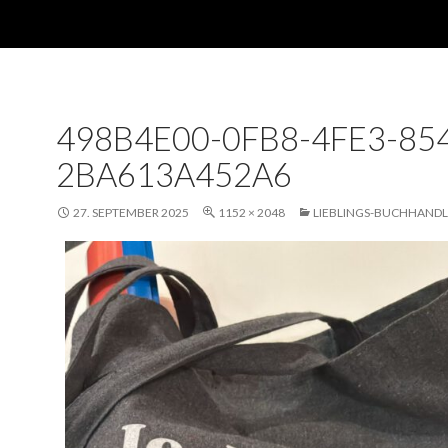
498B4E00-0FB8-4FE3-85
2BA613A452A6
27. SEPTEMBER 2025
1152 × 2048
LIEBLINGS-BUCHHAND