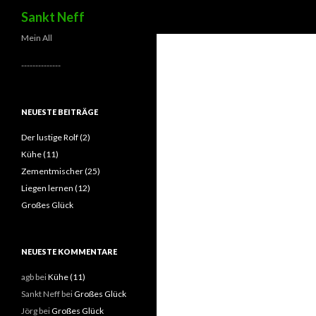
Suchen
Sankt Neff
Mein All
--------------
NEUESTE BEITRÄGE
Der lustige Rolf (2)
Kühe (11)
Zementmischer (25)
Liegen lernen (12)
Großes Glück
NEUESTE KOMMENTARE
agb
bei
Kühe (11)
Sankt Neff
bei
Großes Glück
Jörg
bei
Großes Glück