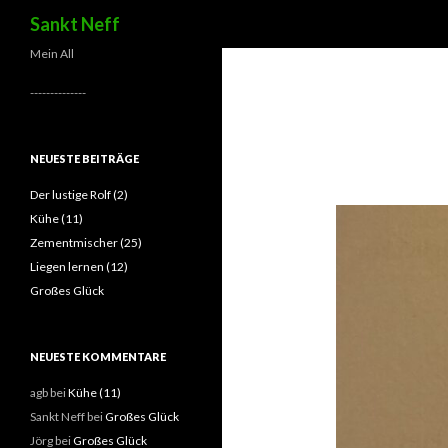
Suchen
Sankt Neff
Mein All
--------------
NEUESTE BEITRÄGE
Der lustige Rolf (2)
Kühe (11)
Zementmischer (25)
Liegen lernen (12)
Großes Glück
NEUESTE KOMMENTARE
agb
bei
Kühe (11)
Sankt Neff
bei
Großes Glück
Jörg
bei
Großes Glück