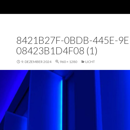
8421B27F-0BDB-445E-9E
08423B1D4F08 (1)
9. DEZEMBER 2024
960 × 1280
LICHT