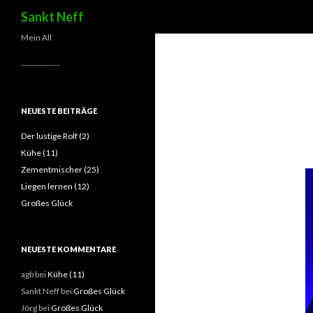
Suchen
Sankt Neff
Mein All
--------------
NEUESTE BEITRÄGE
Der lustige Rolf (2)
Kühe (11)
Zementmischer (25)
Liegen lernen (12)
Großes Glück
NEUESTE KOMMENTARE
agb
bei
Kühe (11)
Sankt Neff
bei
Großes Glück
Jörg
bei
Großes Glück