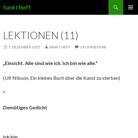
Suchen
Sankt Neff
ZUM INHALT SPRINGEN
LEKTIONEN (11)
7. DEZEMBER 2025
SANKT NEFF
1 KOMMENTAR
„Einsicht. Alle sind wie ich. Ich bin wie alle.“
(Ulf Nilsson, Ein kleines Buch über die Kunst zu sterben)
*
Demütiges Gedicht
Ich bin