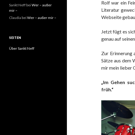
Rolf war ein Fei
Sankt Neff
bei
Wer – außer
Literatur geweck
mir –
Webseite gebaut
Claudia
bei
Wer – außer mir –
Jetzt fügt es s
SEITEN
genau auf seinen
Über Sankt Neff
Zur Erinnerung a
Sätze aus dem W
mir mein lieber 
„Im Gehen suc
früh.“