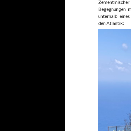
Zementmischer 
Begegnungen m
unterhalb eine
den Atlantik: