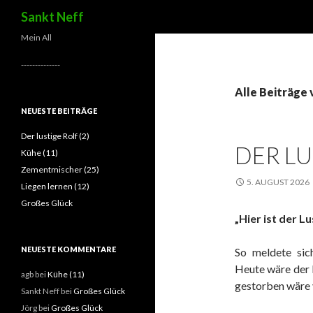
Suchen
Sankt Neff
Mein All
--------------
Alle Beiträge 
NEUESTE BEITRÄGE
Der lustige Rolf (2)
DER LU
Kühe (11)
Zementmischer (25)
5. AUGUST 2026
Liegen lernen (12)
Großes Glück
„Hier ist der Lu
NEUESTE KOMMENTARE
So meldete sic
Heute wäre der L
agb
bei
Kühe (11)
gestorben wäre v
Sankt Neff
bei
Großes Glück
Jörg
bei
Großes Glück