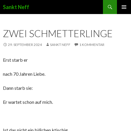
Suchen
Sankt Neff
ZUM INHALT SPRINGEN
ZWEI SCHMETTERLINGE
29. SEPTEMBER 2024
SANKT NEFF
1 KOMMENTAR
Erst starb er
nach 70 Jahren Liebe.
Dann starb sie:
Er wartet schon auf mich.
Ist das nicht ein bißchen ktischig