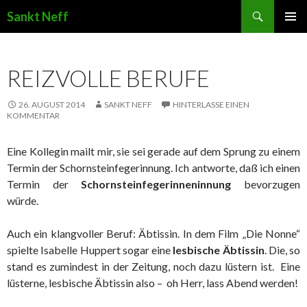
Suchen
Sankt Neff
ZUM INHALT SPRINGEN
REIZVOLLE BERUFE
26. AUGUST 2014
SANKT NEFF
HINTERLASSE EINEN
KOMMENTAR
Eine Kollegin mailt mir, sie sei gerade auf dem Sprung zu einem
Termin der Schornsteinfegerinnung. Ich antworte, daß ich einen
Termin der
Schornsteinfegerinneninnung
bevorzugen
würde.
Auch ein klangvoller Beruf: Äbtissin. In dem Film „Die Nonne“
spielte Isabelle Huppert sogar eine
lesbische Äbtissin
. Die, so
stand es zumindest in der Zeitung, noch dazu lüstern ist. Eine
lüsterne, lesbische Äbtissin also – oh Herr, lass Abend werden!