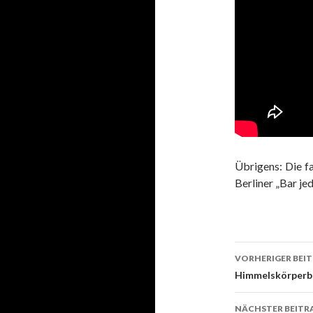
Übrigens: Die f
Berliner „Bar jed
VORHERIGER BEI
Beitrags
Himmelskörperb
NÄCHSTER BEITR