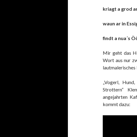
kriagt a grod a
waun ar in Essi
findt a nua´s Öö
Mir geht das He
Wort aus nur zw
lautmalerisches
„Vogerl, Hund,
Strottern“ Kle
angejahrten Kaf
kommt dazu: