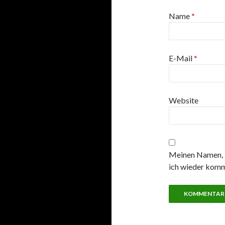
Name
*
E-Mail
*
Website
Meinen Namen, E
ich wieder komm