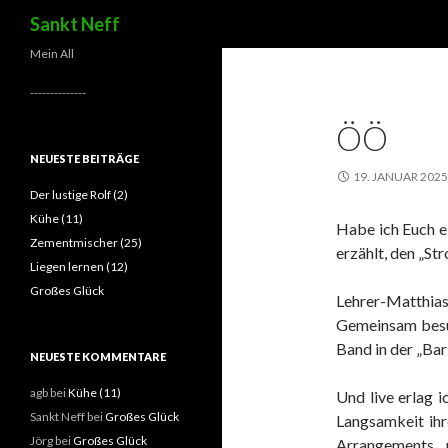
Suchen
Sankt Neff
Mein All
--------------
ÖÖ
NEUESTE BEITRÄGE
19. JANUAR 2025
Der lustige Rolf (2)
Kühe (11)
Habe ich Euch e
Zementmischer (25)
erzählt, den „St
Liegen lernen (12)
Großes Glück
Lehrer-Matthia
Gemeinsam besuc
Band in der „Bar
NEUESTE KOMMENTARE
agb
bei
Kühe (11)
Und live erlag 
Sankt Neff
bei
Großes Glück
Langsamkeit ihr
Jörg
bei
Großes Glück
Arrangements 