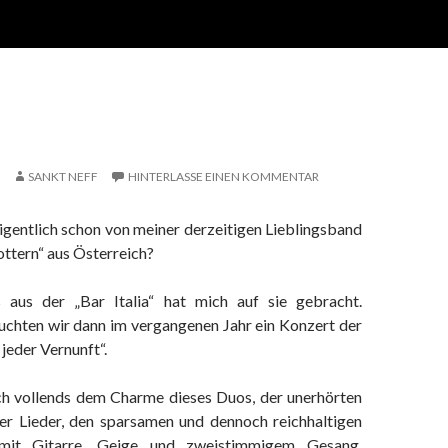
SANKT NEFF
HINTERLASSE EINEN KOMMENTAR
igentlich schon von meiner derzeitigen Lieblingsband
rottern“ aus Österreich?
s aus der „Bar Italia“ hat mich auf sie gebracht.
hten wir dann im vergangenen Jahr ein Konzert der
 jeder Vernunft“.
ich vollends dem Charme dieses Duos, der unerhörten
er Lieder, den sparsamen und dennoch reichhaltigen
mit Gitarre, Geige und zweistimmigem Gesang.