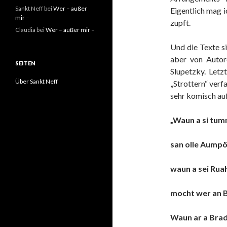
Sankt Neff
bei
Wer – außer
Eigentlich mag i
mir –
zupft.
Claudia
bei
Wer – außer mir –
Und die Texte s
aber von Autor
SEITEN
Slupetzky. Letz
Über Sankt Neff
„Strottern“ verf
sehr komisch auf
„Waun a si tu
san olle Aumpö
waun a sei Rua
mocht wer an 
Waun ar a Brad