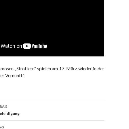
amosen „Strottern“ spielen am 17. März wieder in der
er Vernunft“.
TRAG
navigation
eleidigung
AG