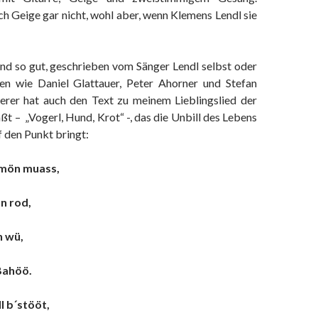
ch Geige gar nicht, wohl aber, wenn Klemens Lendl sie
ind so gut, geschrieben vom Sänger Lendl selbst oder
en wie Daniel Glattauer, Peter Ahorner und Stefan
terer hat auch den Text zu meinem Lieblingslied der
aßt – „Vogerl, Hund, Krot“ -, das die Unbill des Lebens
 den Punkt bringt:
mmön muass,
n rod,
h wü,
Bahöö.
l b´stööt,