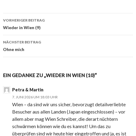
VORHERIGER BEITRAG
Beitragsnavigation
Wieder in Wien (9)
NÄCHSTER BEITRAG
Ohne mich
EIN GEDANKE ZU „WIEDER IN WIEN (10)“
Petra & Martin
7. JUNI 2026 UM 18:03 UHR
Wien – da sind wir uns sicher, bevorzugt detailverliebte
Besucher aus allen Landen (Japan eingeschlossen) – vor
allem aber mag Wien Schreiber, die derart nüchtern
schwärmen können wie du es kannst! Um das zu
überprüfen sind wir heute hier eingetroffen und ja, es ist