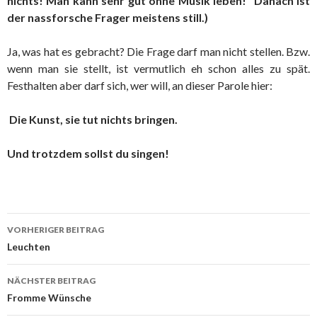
nichts! Man kann sehr gut ohne Musik leben!” Danach ist
der nassforsche Frager meistens still.)
Ja, was hat es gebracht? Die Frage darf man nicht stellen. Bzw.
wenn man sie stellt, ist vermutlich eh schon alles zu spät.
Festhalten aber darf sich, wer will, an dieser Parole hier:
Die Kunst, sie tut nichts bringen.
Und trotzdem sollst du singen!
VORHERIGER BEITRAG
Beitragsnavigation
Leuchten
NÄCHSTER BEITRAG
Fromme Wünsche