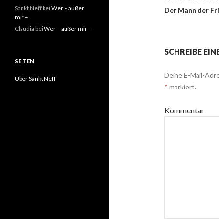
Sankt Neff
bei
Wer – außer
Der Mann der Fri
mir –
Claudia
bei
Wer – außer mir –
SCHREIBE EI
SEITEN
Deine E-Mail-Adre
Über Sankt Neff
*
markiert.
Kommentar