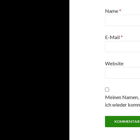
Name
*
E-Mail
*
Website
Meinen Namen, E
ich wieder komm