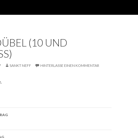
ÜBEL (10 UND
SS)
7
SANKT NEFF
HINTERLASSE EINEN KOMMENTAR
.
TRAG
navigation
AG