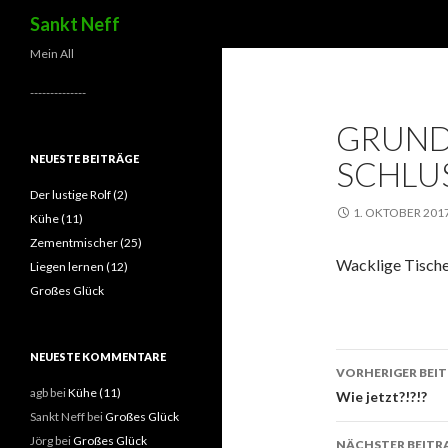
Suchen
Sankt Neff
Mein All
--------------
GRUND
NEUESTE BEITRÄGE
SCHLU
Der lustige Rolf (2)
1. OKTOBER 201
Kühe (11)
Zementmischer (25)
Wacklige Tische
Liegen lernen (12)
Großes Glück
NEUESTE KOMMENTARE
VORHERIGER BEI
agb
bei
Kühe (11)
Beitrags
Wie jetzt?!?!?
Sankt Neff
bei
Großes Glück
Jörg
bei
Großes Glück
NÄCHSTER BEITR