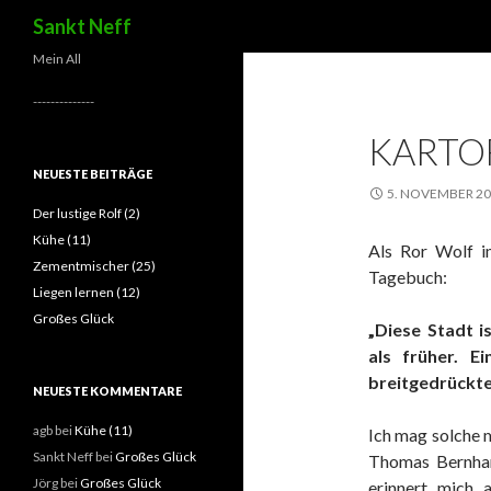
Suchen
Sankt Neff
Mein All
--------------
KARTOF
NEUESTE BEITRÄGE
5. NOVEMBER 2
Der lustige Rolf (2)
Kühe (11)
Als Ror Wolf im
Zementmischer (25)
Tagebuch:
Liegen lernen (12)
Großes Glück
„Diese Stadt i
als früher. E
breitgedrückte
NEUESTE KOMMENTARE
agb
bei
Kühe (11)
Ich mag solche m
Sankt Neff
bei
Großes Glück
Thomas Bernhard
Jörg
bei
Großes Glück
erinnert mich 