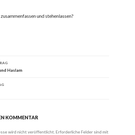
o zusammenfassen und stehenlassen?
TRAG
navigation
 und Haslam
AG
NEN KOMMENTAR
sse wird nicht veröffentlicht.
Erforderliche Felder sind mit