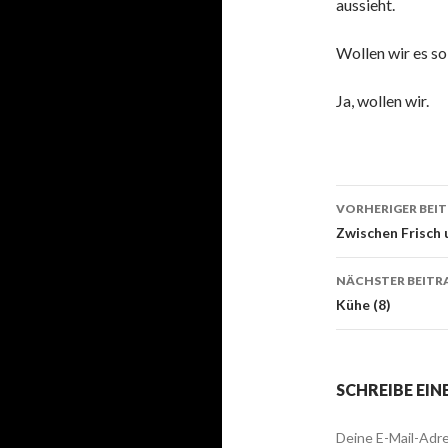
aussieht.
Wollen wir es s
Ja, wollen wir.
VORHERIGER BEI
Beitrags
Zwischen Frisch
NÄCHSTER BEITR
Kühe (8)
SCHREIBE EI
Deine E-Mail-Adre