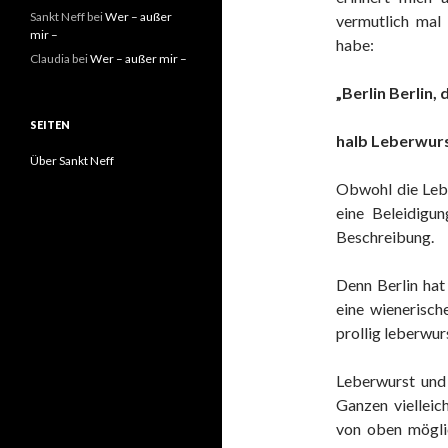
Sankt Neff
bei
Wer – außer
vermutlich mal 
mir –
habe:
Claudia
bei
Wer – außer mir –
„Berlin Berlin,
SEITEN
halb Leberwurs
Über Sankt Neff
Obwohl die Lebe
eine Beleidigu
Beschreibung.
Denn Berlin hat 
eine wienerisch
prollig leberwur
Leberwurst und 
Ganzen vielleic
von oben mögli