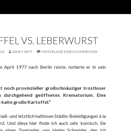
FEL VS. LEBERWURST
024
SANKT NEFF
HINTERLASSE EINEN KOMMENTAR
 April 1977 nach Berlin reiste, notierte er in sein
st noch provinzieller großschnäuziger trostloser
in durchgehend geöffnetes Krematorium. Eine
 kalte große Kartoffel.“
aß- und letztlich haltlosen Städte-Beleidigungen à la
. Und diese hier finde ich auch sehr komisch. Sie
an einen Zweizeiler von Helge Schneider, den ich