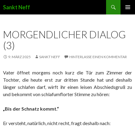
Suchen
Sankt Neff
ZUM INHALT SPRINGEN
MORGENDLICHER DIALOG
(3)
9. MÄRZ 2025
SANKT NEFF
HINTERLASSE EINEN KOMMENTAR
Vater öffnet morgens noch kurz die Tür zum Zimmer der
Tochter, die heute erst zur dritten Stunde hat und deshalb
länger schlafen darf, wirft ihr einen leisen Abschiedsgruß zu
und bekommt von schlafumflorter Stimme zu hören:
„Bis der Schnatz kommt.“
Er versteht, natürlich, nicht recht, fragt deshalb nach: