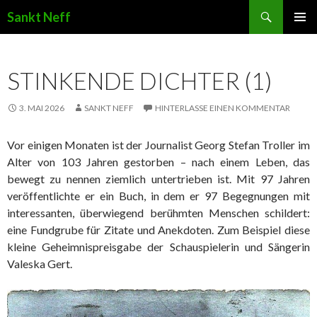
Suchen
Sankt Neff
ZUM INHALT SPRINGEN
STINKENDE DICHTER (1)
3. MAI 2026
SANKT NEFF
HINTERLASSE EINEN KOMMENTAR
Vor einigen Monaten ist der Journalist Georg Stefan Troller im
Alter von 103 Jahren gestorben – nach einem Leben, das
bewegt zu nennen ziemlich untertrieben ist. Mit 97 Jahren
veröffentlichte er ein Buch, in dem er 97 Begegnungen mit
interessanten, überwiegend berühmten Menschen schildert:
eine Fundgrube für Zitate und Anekdoten. Zum Beispiel diese
kleine Geheimnispreisgabe der Schauspielerin und Sängerin
Valeska Gert.