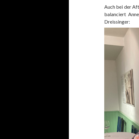
Auch bei der Af
balanciert Ann
Dreissinger: