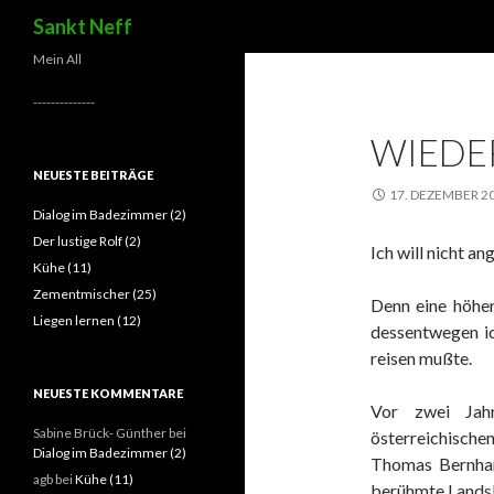
Suchen
Sankt Neff
Mein All
--------------
WIEDER
NEUESTE BEITRÄGE
17. DEZEMBER 2
Dialog im Badezimmer (2)
Der lustige Rolf (2)
Ich will nicht a
Kühe (11)
Zementmischer (25)
Denn eine höher
Liegen lernen (12)
dessentwegen i
reisen mußte.
NEUESTE KOMMENTARE
Vor zwei Jah
Sabine Brück- Günther
bei
österreichisch
Dialog im Badezimmer (2)
Thomas Bernhard
agb
bei
Kühe (11)
berühmte Landsle