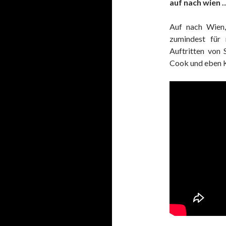
auf nach wien 
Auf nach Wien,
zumindest für
Auftritten von 
Cook und eben K