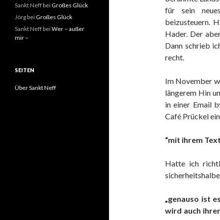
Sankt Neff
bei
Großes Glück
für sein neu
Jörg
bei
Großes Glück
beizusteuern. Ha
Sankt Neff
bei
Wer – außer
Hader. Der aber
mir –
Dann schrieb ic
recht.
SEITEN
Im November war
Über Sankt Neff
längerem Hin un
in einer Email
Café Prückel ei
“mit ihrem Tex
Hatte ich rich
sicherheitshalbe
„genauso ist e
wird auch ihren