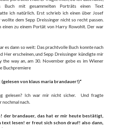
es Buch mit gesammelten Porträts einen Text
tte ich natürlich. Erst schrieb ich einen über Josef
 wollte dem Sepp Dreissinger nicht so recht passen.
h einen zu einem Portät von Harry Rowohlt. Der war
 es dann so weit: Das prachtvolle Buch konnte nach
d Her erscheinen, und Sepp Dreissinger kündigte mir
 by the way an, am 30. November gebe es im Wiener
ne Buchpremiere
t (gelesen von klaus maria brandauer!)“
tig gelesen? Ich war mir nicht sicher. Und fragte
r nochmal nach.
s! der brandauer, das hat er mir heute bestätigt,
 text lesen! er freut sich schon drauf! also dann,