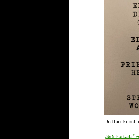
Und hier könnt a
„365 Portaits“ v