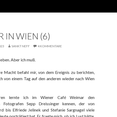
 IN WIEN (6)
023
SANKT NEFF
4 KOMMENTARE
ngeben. Aber ich muß.
e Macht befahl mir, von dem Ereignis zu berichten,
ch von einem Tag auf den anderen wieder nach Wien
ren lernte ich im Wiener Café Weimar den
en Fotografen Sepp Dreissinger kennen, der von
 bis Elfriede Jelinek und Stefanie Sargnagel viele
ute porträtiert hat. Er fragte mich, ob ich Lust hätte,