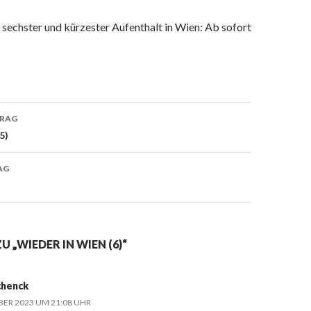
 sechster und kürzester Aufenthalt in Wien: Ab sofort
TRAG
navigation
5)
AG
U „WIEDER IN WIEN (6)“
chenck
BER 2023 UM 21:08 UHR