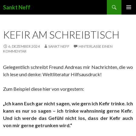
Suchen
Sankt Neff
ZUM INHALT SPRINGEN
KEFIR AM SCHREIBTISCH
6. DEZEMBER 2024
SANKT NEFF
HINTERLASSE EINEN
KOMMENTAR
Gelegentlich schreibt Freund Andreas mir Nachrichten, die wo
ich lese und denke: Weltliteratur Hilfsausdruck!
Zum Beispiel diese hier von vorgestern:
„Ich kann Euch gar nicht sagen, wie gern ich Kefir trinke. Ich
kann es nur so sagen – ich trinke wahnsinnig gerne Kefir.
Und ich werde das Gefühl nicht los, dass der Kefir auch
von mir gerne getrunken wird.“