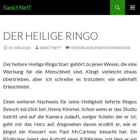
Suchen
Sankt Neff
ZUM INHALT SPRINGEN
DER HEILIGE RINGO
15. MAI 2026
SANKT NEFF
HINTERLASSE EINEN KOMMENTAR
Der heitere Heilige Ringo Starr gehört zu jenen Wesen, die eine
Werbung für die Menschheit sind. Klingt vielleicht etwas
übertrieben, aber ich schreibe es trotzdem: ein wahrhaft
Erleuchteter.
Einen weiteren Nachweis für seine Heiligkeit lieferte Ringos
Besuch kürzlich bei Jimmy Kimmel. Schon wenn er das Studio
betritt und auf die Kamera zuläuft, ewiger Schelm der er ist,
geht mir das Herz auf. Abgesehen davon erzählt er, wie er
jüngst ein Konzert von Paul McCartney besucht hat: Ein
85jähriger feiert den Auftritt eines 83jährigen, mit dem er ein